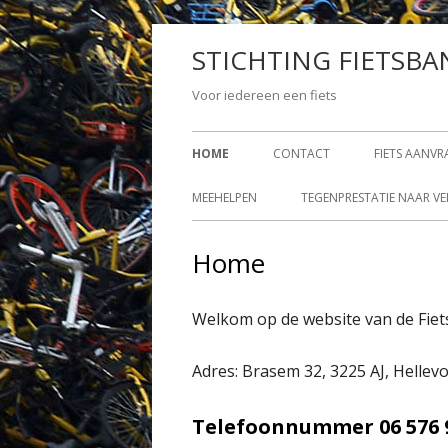
Spring
STICHTING FIETSB
naar
inhoud
Voor iedereen een fiets
Primair
HOME
CONTACT
FIETS AANV
menu
MEEHELPEN
TEGENPRESTATIE NAAR V
Home
Welkom op de website van de Fie
Adres: Brasem 32, 3225 AJ, Hellevo
Telefoonnummer 06 576 