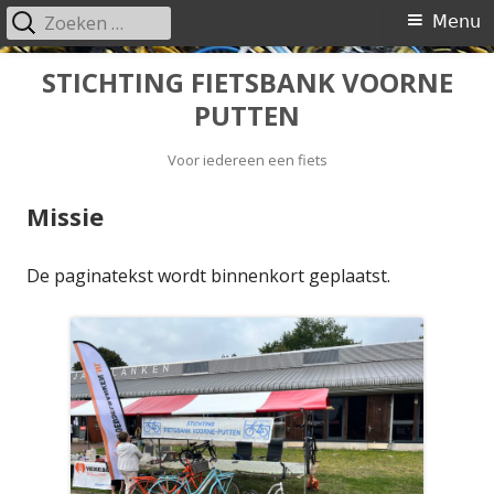
Zoeken
Primair
Menu
naar:
menu
Spring
STICHTING FIETSBANK VOORNE
naar
PUTTEN
inhoud
Voor iedereen een fiets
Missie
De paginatekst wordt binnenkort geplaatst.